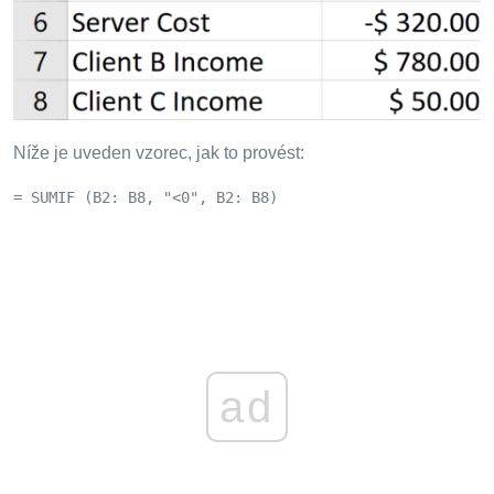
Níže je uveden vzorec, jak to provést:
= SUMIF (B2: B8, "<0", B2: B8)
ad