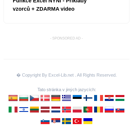
Funkce Excel NYNÍ - Příklady
vzorců + ZDARMA video
- SPONSORED AD -
� Copyright By Excel-Lib.net
. All Rights Reserved.
Tato stránka v jiných jazycích: