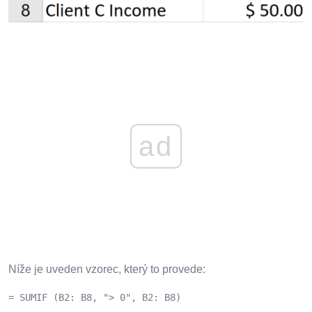
ad
Níže je uveden vzorec, který to provede:
= SUMIF (B2: B8, "> 0", B2: B8)