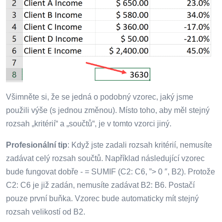
Všimněte si, že se jedná o podobný vzorec, jaký jsme
použili výše (s jednou změnou). Místo toho, aby měl stejný
rozsah „kritérií“ a „součtů“, je v tomto vzorci jiný.
Profesionální tip
: Když jste zadali rozsah kritérií, nemusíte
zadávat celý rozsah součtů. Například následující vzorec
bude fungovat dobře - = SUMIF (C2: C6, ”> 0 ″, B2). Protože
C2: C6 je již zadán, nemusíte zadávat B2: B6. Postačí
pouze první buňka. Vzorec bude automaticky mít stejný
rozsah velikostí od B2.