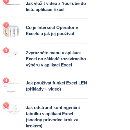
1
Jak vložit video z YouTube do
listu aplikace Excel
2
Co je Intersect Operator v
Excelu a jak jej používat
3
Zvýrazněte mapu v aplikaci
Excel na základě rozevíracího
výběru v aplikaci Excel
4
Jak používat funkci Excel LEN
(příklady + video)
5
Jak odstranit kontingenční
tabulku v aplikaci Excel
(snadný průvodce krok za
krokem)