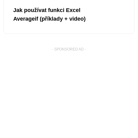
Jak používat funkci Excel
Averageif (příklady + video)
- SPONSORED AD -
� Copyright By Excel-Lib.net
. All Rights Reserved.
Tato stránka v jiných jazycích: