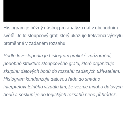
Histogram je běžný nástroj pro analýzu dat v obchodním
světě. Je to sloupcový graf, který ukazuje frekvenci výskytu
proměnné v zadaném rozsahu.
Podle Investopedia je histogram grafické znázornění,
podobné struktuře sloupcového grafu, které organizuje
skupinu datových bodů do rozsahů zadaných uživatelem.
Histogram kondenzuje datovou řadu do snadno
interpretovatelného vizuálu tím, že vezme mnoho datových
bodů a seskupí je do logických rozsahů nebo přihrádek.