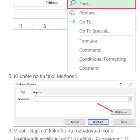
Klikněte na tlačítko Možnosti
V poli „Najít co“ klikněte na rozbalovací ikonu
(trojúhelník směřující dolů) v tlačítku „Formátovat“. V