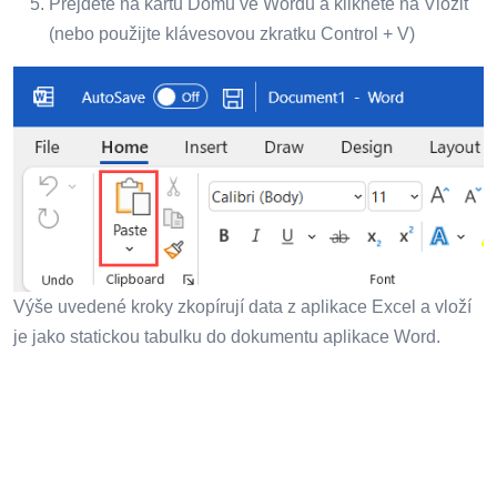
Přejděte na kartu Domů ve Wordu a klikněte na Vložit
(nebo použijte klávesovou zkratku Control + V)
Výše uvedené kroky zkopírují data z aplikace Excel a vloží
je jako statickou tabulku do dokumentu aplikace Word.