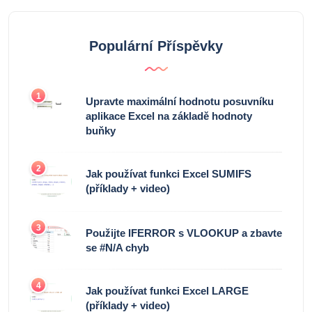
Populární Příspěvky
1
Upravte maximální hodnotu posuvníku
aplikace Excel na základě hodnoty
buňky
2
Jak používat funkci Excel SUMIFS
(příklady + video)
3
Použijte IFERROR s VLOOKUP a zbavte
se #N/A chyb
4
Jak používat funkci Excel LARGE
(příklady + video)