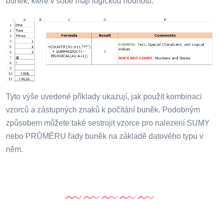
buněk, které v sobě mají logickou hodnotu.
Tyto výše uvedené příklady ukazují, jak použít kombinaci
vzorců a zástupných znaků k počítání buněk. Podobným
způsobem můžete také sestrojit vzorce pro nalezení SUMY
nebo PRŮMĚRU řady buněk na základě datového typu v
něm.