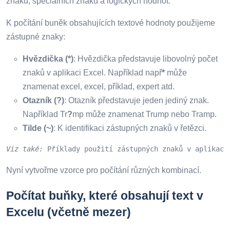
znaků, speciálních znaků a logických hodnot.
K počítání buněk obsahujících textové hodnoty použijeme
zástupné znaky:
Hvězdička (*)
: Hvězdička představuje libovolný počet
znaků v aplikaci Excel. Například např
*
může
znamenat excel, excel, příklad, expert atd.
Otazník (?)
: Otazník představuje jeden jediný znak.
Například Tr
?
mp může znamenat Trump nebo Tramp.
Tilde (~)
: K identifikaci zástupných znaků v řetězci.
Viz také
:
 Příklady použití zástupných znaků v aplikaci
Nyní vytvořme vzorce pro počítání různých kombinací.
Počítat buňky, které obsahují text v
Excelu (včetně mezer)