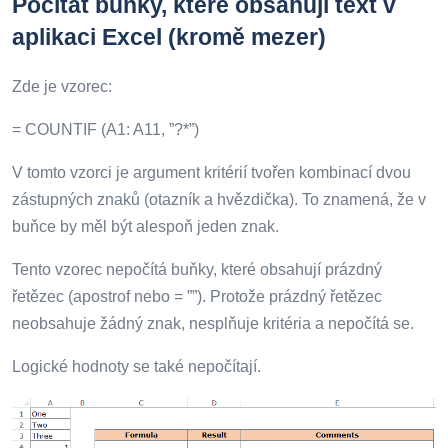
Počítat buňky, které obsahují text v
aplikaci Excel (kromě mezer)
Zde je vzorec:
= COUNTIF (A1: A11, ”?*”)
V tomto vzorci je argument kritérií tvořen kombinací dvou
zástupných znaků (otazník a hvězdička). To znamená, že v
buňce by měl být alespoň jeden znak.
Tento vzorec nepočítá buňky, které obsahují prázdný
řetězec (apostrof nebo = ””). Protože prázdný řetězec
neobsahuje žádný znak, nesplňuje kritéria a nepočítá se.
Logické hodnoty se také nepočítají.