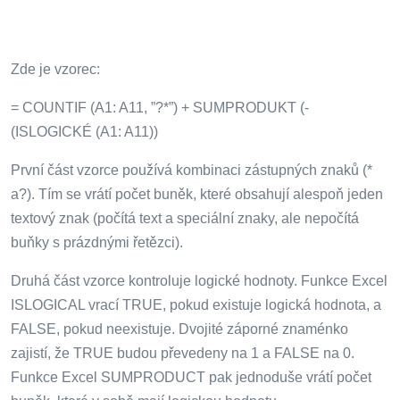
Zde je vzorec:
= COUNTIF (A1: A11, ”?*”) + SUMPRODUKT (-
(ISLOGICKÉ (A1: A11))
První část vzorce používá kombinaci zástupných znaků (*
a?). Tím se vrátí počet buněk, které obsahují alespoň jeden
textový znak (počítá text a speciální znaky, ale nepočítá
buňky s prázdnými řetězci).
Druhá část vzorce kontroluje logické hodnoty. Funkce Excel
ISLOGICAL vrací TRUE, pokud existuje logická hodnota, a
FALSE, pokud neexistuje. Dvojité záporné znaménko
zajistí, že TRUE budou převedeny na 1 a FALSE na 0.
Funkce Excel SUMPRODUCT pak jednoduše vrátí počet