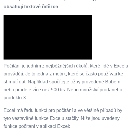
obsahují textové řetězce
Počítání je jedním z nejběžnějších úkolů, které lidé v Excelu
provádějí. Je to jedna z metrik, které se často používají ke
shrnutí dat. Například spočítejte tržby provedené Bobem
nebo prodeje více než 500 tis. Nebo množství prodaného
produktu X.
Excel má řadu funkcí pro počítání a ve většině případů by
tyto vestavěné funkce Excelu stačily. Níže jsou uvedeny
funkce počítání v aplikaci Excel: