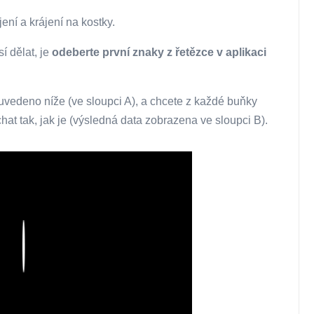
ení a krájení na kostky.
í dělat, je
odeberte první znaky z řetězce v aplikaci
uvedeno níže (ve sloupci A), a chcete z každé buňky
at tak, jak je (výsledná data zobrazena ve sloupci B).
Play