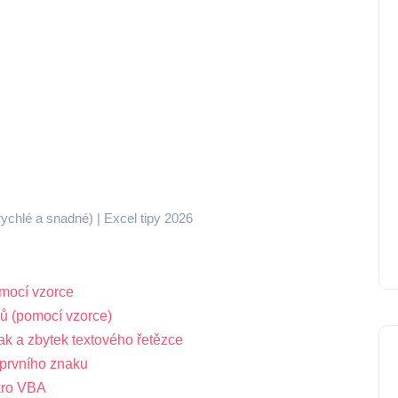
rychlé a snadné) | Excel tipy 2026
mocí vzorce
ků (pomocí vzorce)
ak a zbytek textového řetězce
 prvního znaku
kro VBA