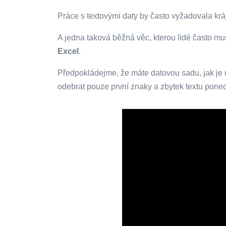
Práce s textovými daty by často vyžadovala kráj
A jedna taková běžná věc, kterou lidé často mus
Excel
.
Předpokládejme, že máte datovou sadu, jak je 
odebrat pouze první znaky a zbytek textu ponech