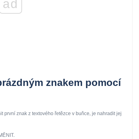
ad
 prázdným znakem pomocí
 první znak z textového řetězce v buňce, je nahradit jej
YMĚNIT.