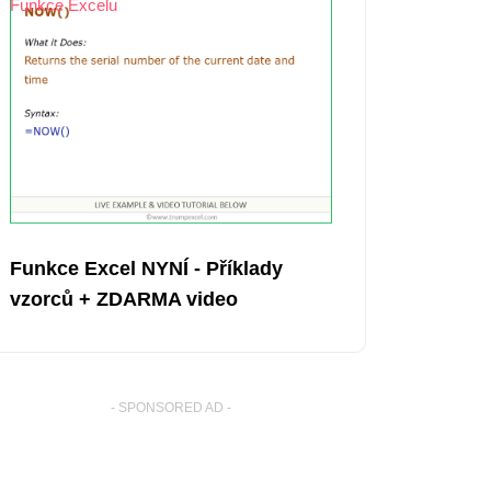
Funkce Excelu
Funkce Excel NYNÍ - Příklady
vzorců + ZDARMA video
- SPONSORED AD -