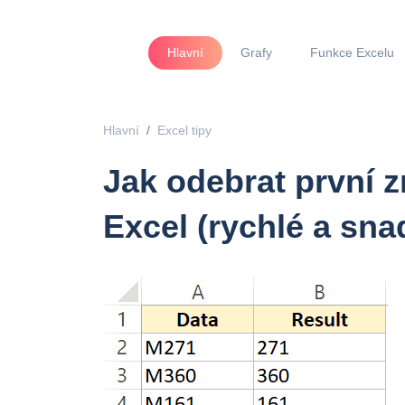
Hlavní
Grafy
Funkce Excelu
Hlavní
Excel tipy
Jak odebrat první z
Excel (rychlé a sna