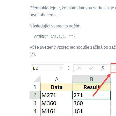
Předpokládejme, že máte datovou sadu, jak je 
první abecedu.
Následující vzorec to udělá:
= VYMĚNIT (A2,1,1, "")
Výše uvedený vzorec jednoduše začíná od zač
(„“).