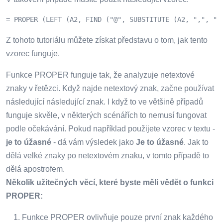
= PROPER (LEFT (A2, FIND ("@", SUBSTITUTE (A2, ",", "@
Z tohoto tutoriálu můžete získat představu o tom, jak tento
vzorec funguje.
Funkce PROPER funguje tak, že analyzuje netextové
znaky v řetězci. Když najde netextový znak, začne používat
následující následující znak. I když to ve většině případů
funguje skvěle, v některých scénářích to nemusí fungovat
podle očekávání. Pokud například použijete vzorec v textu -
je to úžasné
- dá vám výsledek jako
Je to úžasné
. Jak to
dělá velké znaky po netextovém znaku, v tomto případě to
dělá apostrofem.
Několik užitečných věcí, které byste měli vědět o funkci
PROPER:
Funkce PROPER ovlivňuje pouze první znak každého