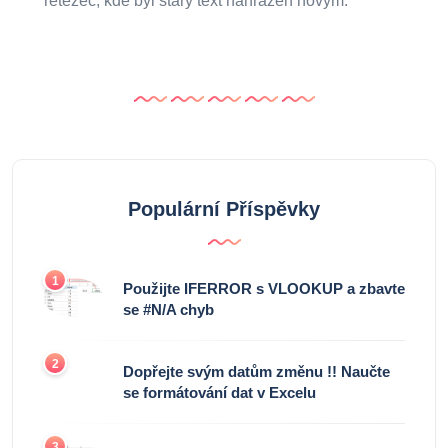
řetězec, kde byl starý text nahrazen novým.
Populární Příspěvky
1
Použijte IFERROR s VLOOKUP a zbavte
se #N/A chyb
2
Dopřejte svým datům změnu !! Naučte
se formátování dat v Excelu
3