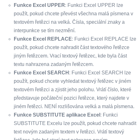
Funkce Excel UPPER
: Funkci Excel UPPER lze
použít, pokud chcete převést všechna malá písmena v
textovém řetězci na velká. Čísla, speciální znaky a
interpunkce se tím nezmění.
Funkce Excel REPLACE
: Funkci Excel REPLACE lze
použít, pokud chcete nahradit část textového řetězce
jiným řetězcem. Vrací textový řetězec, kde byla část
textu nahrazena zadaným řetězcem.
Funkce Excel SEARCH
: Funkci Excel SEARCH lze
použít, pokud chcete vyhledat textový řetězec v jiném
textovém řetězci a zjistit jeho polohu. Vrátí číslo, které
představuje počáteční pozici řetězce, který najdete v
jiném řetězci. NENÍ rozlišována velká a malá písmena.
Funkce SUBSTITUTE aplikace Excel
: Funkci
SUBSTITUTE Excelu lze použít, pokud chcete nahradit
text novým zadaným textem v řetězci. Vrátí textový