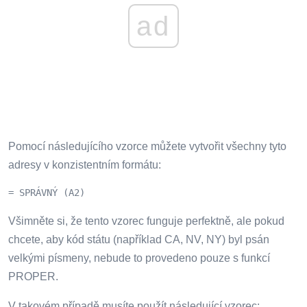
ad
Pomocí následujícího vzorce můžete vytvořit všechny tyto
adresy v konzistentním formátu:
= SPRÁVNÝ (A2)
Všimněte si, že tento vzorec funguje perfektně, ale pokud
chcete, aby kód státu (například CA, NV, NY) byl psán
velkými písmeny, nebude to provedeno pouze s funkcí
PROPER.
V takovém případě musíte použít následující vzorec: