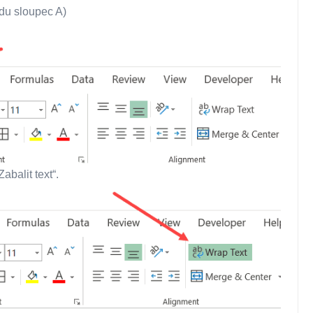
adu sloupec A)
abalit text“.