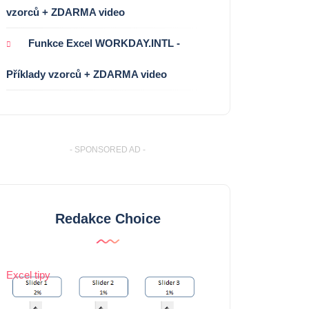
vzorců + ZDARMA video
Funkce Excel WORKDAY.INTL -
Příklady vzorců + ZDARMA video
- SPONSORED AD -
Redakce Choice
Excel tipy