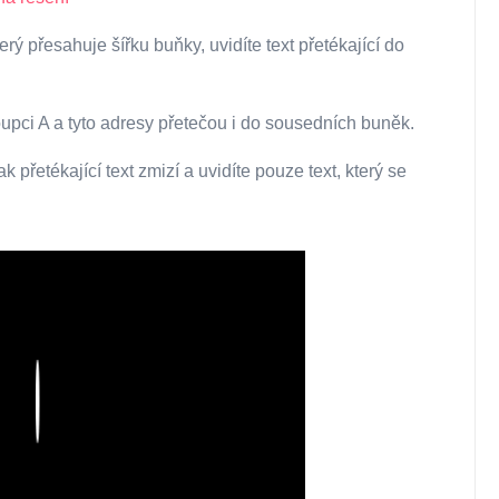
erý přesahuje šířku buňky, uvidíte text přetékající do
upci A a tyto adresy přetečou i do sousedních buněk.
 přetékající text zmizí a uvidíte pouze text, který se
Play