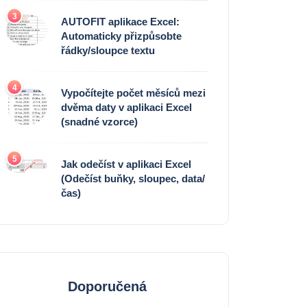
3
AUTOFIT aplikace Excel:
Automaticky přizpůsobte
řádky/sloupce textu
4
Vypočítejte počet měsíců mezi
dvěma daty v aplikaci Excel
(snadné vzorce)
5
Jak odečíst v aplikaci Excel
(Odečíst buňky, sloupec, data/
čas)
Doporučená