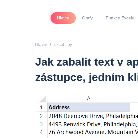
Hlavní
Grafy
Funkce Excelu
Hlavní
Excel tipy
Jak zabalit text v a
zástupce, jedním k