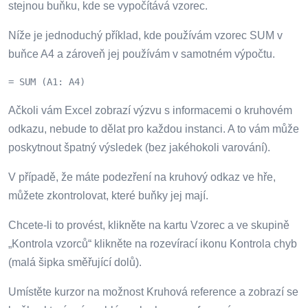
stejnou buňku, kde se vypočítává vzorec.
Níže je jednoduchý příklad, kde používám vzorec SUM v
buňce A4 a zároveň jej používám v samotném výpočtu.
= SUM (A1: A4)
Ačkoli vám Excel zobrazí výzvu s informacemi o kruhovém
odkazu, nebude to dělat pro každou instanci. A to vám může
poskytnout špatný výsledek (bez jakéhokoli varování).
V případě, že máte podezření na kruhový odkaz ve hře,
můžete zkontrolovat, které buňky jej mají.
Chcete-li to provést, klikněte na kartu Vzorec a ve skupině
„Kontrola vzorců“ klikněte na rozevírací ikonu Kontrola chyb
(malá šipka směřující dolů).
Umístěte kurzor na možnost Kruhová reference a zobrazí se