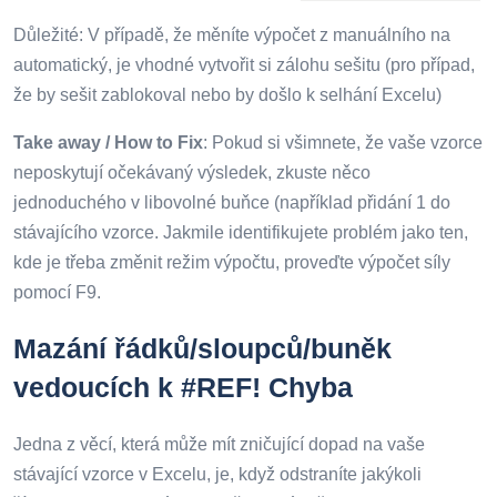
Důležité: V případě, že měníte výpočet z manuálního na
automatický, je vhodné vytvořit si zálohu sešitu (pro případ,
že by sešit zablokoval nebo by došlo k selhání Excelu)
Take away / How to Fix
: Pokud si všimnete, že vaše vzorce
neposkytují očekávaný výsledek, zkuste něco
jednoduchého v libovolné buňce (například přidání 1 do
stávajícího vzorce. Jakmile identifikujete problém jako ten,
kde je třeba změnit režim výpočtu, proveďte výpočet síly
pomocí F9.
Mazání řádků/sloupců/buněk
vedoucích k #REF! Chyba
Jedna z věcí, která může mít zničující dopad na vaše
stávající vzorce v Excelu, je, když odstraníte jakýkoli