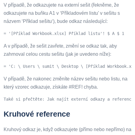
V případě, že odkazujete na externí sešit (řekněme, že
odkazujete na buňku A1 v ‘Příkladovém listu’ v sešitu s
názvem ‘Příklad sešitu‘), bude odkaz následující:
= '[Příklad Workbook.xlsx] Příklad listu'! $ A $ 1
A v případě, že sešit zavřete, změní se odkaz tak, aby
zahrnoval celou cestu sešitu (jak je uvedeno níže):
= 'C: \ Users \ sumit \ Desktop \ [Příklad Workbook.xl
V případě, že nakonec změníte název sešitu nebo listu, na
který vzorec odkazuje, získáte #REF! chyba.
Také si přečtěte: Jak najít externí odkazy a reference
Kruhové reference
Kruhový odkaz je, když odkazujete (přímo nebo nepřímo) na