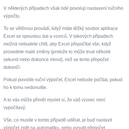
V některých případech však lidé povolují nastavení ručního
výpočtu.
To se většinou provádí, když máte těžký soubor aplikace
Excel se spoustou dat a vzorců. V takových případech
možná nebudete chtít, aby Excel přepočítal vše, když
provedete malé změny (protože to může trvat několik
sekund nebo dokonce minut), než se tento přepočet
dokončí.
Pokud povolíte ruční výpočet, Excel nebude počítat, pokud
ho k tomu nedonutíte.
A to vás může přimět myslet si, že váš vzorec není
vypočítavý.
Vše, co musíte v tomto případě udělat, je buď nastavit
výpočet zpět na automatiku, nebo vynutit přepočet