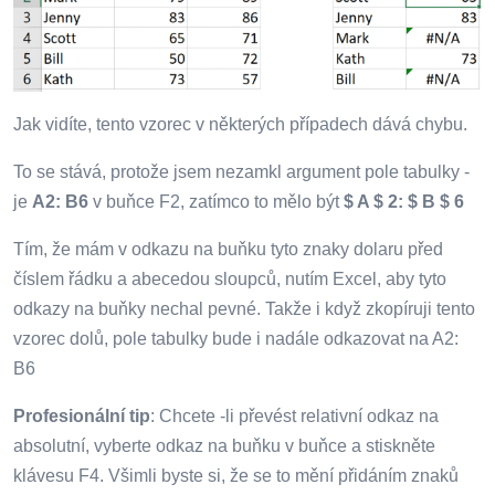
Jak vidíte, tento vzorec v některých případech dává chybu.
To se stává, protože jsem nezamkl argument pole tabulky -
je
A2: B6
v buňce F2, zatímco to mělo být
$ A $ 2: $ B $ 6
Tím, že mám v odkazu na buňku tyto znaky dolaru před
číslem řádku a abecedou sloupců, nutím Excel, aby tyto
odkazy na buňky nechal pevné. Takže i když zkopíruji tento
vzorec dolů, pole tabulky bude i nadále odkazovat na A2:
B6
Profesionální tip
: Chcete -li převést relativní odkaz na
absolutní, vyberte odkaz na buňku v buňce a stiskněte
klávesu F4. Všimli byste si, že se to mění přidáním znaků