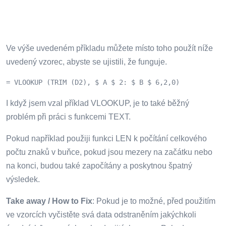
Ve výše uvedeném příkladu můžete místo toho použít níže
uvedený vzorec, abyste se ujistili, že funguje.
= VLOOKUP (TRIM (D2), $ A $ 2: $ B $ 6,2,0)
I když jsem vzal příklad VLOOKUP, je to také běžný
problém při práci s funkcemi TEXT.
Pokud například použiji funkci LEN k počítání celkového
počtu znaků v buňce, pokud jsou mezery na začátku nebo
na konci, budou také započítány a poskytnou špatný
výsledek.
Take away / How to Fix
: Pokud je to možné, před použitím
ve vzorcích vyčistěte svá data odstraněním jakýchkoli