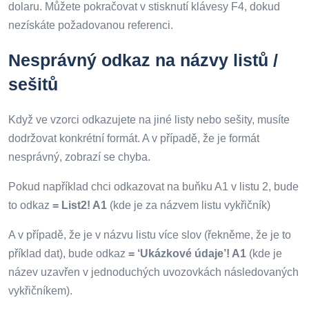
dolaru. Můžete pokračovat v stisknutí klávesy F4, dokud
nezískáte požadovanou referenci.
Nesprávný odkaz na názvy listů /
sešitů
Když ve vzorci odkazujete na jiné listy nebo sešity, musíte
dodržovat konkrétní formát. A v případě, že je formát
nesprávný, zobrazí se chyba.
Pokud například chci odkazovat na buňku A1 v listu 2, bude
to odkaz
= List2! A1
(kde je za názvem listu vykřičník)
A v případě, že je v názvu listu více slov (řekněme, že je to
příklad dat), bude odkaz
= ‘Ukázkové údaje’! A1
(kde je
název uzavřen v jednoduchých uvozovkách následovaných
vykřičníkem).