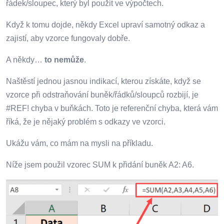
řádek/sloupec, který byl použit ve výpočtech.
Když k tomu dojde, někdy Excel upraví samotný odkaz a
zajistí, aby vzorce fungovaly dobře.
A někdy…
to nemůže
.
Naštěstí jednou jasnou indikací, kterou získáte, když se
vzorce při odstraňování buněk/řádků/sloupců rozbijí, je
#REF! chyba v buňkách. Toto je referenční chyba, která vám
říká, že je nějaký problém s odkazy ve vzorci.
Ukážu vám, co mám na mysli na příkladu.
Níže jsem použil vzorec SUM k přidání buněk A2: A6.