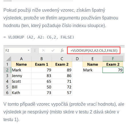
Pokud použiji níže uvedený vzorec, získám špatný
výsledek, protože ve třetím argumentu používám špatnou
hodnotu (ten, který požaduje číslo indexu sloupce).
= VLOOKUP (A2, A2: C6,2, FALSE)
V tomto případě vzorec vypočítá (protože vrací hodnotu), ale
výsledek je nesprávný (místo skóre v testu 2 dává skóre v
testu 1).