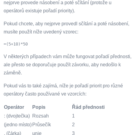
nejprve provede násobení a poté sčítání (protože u
operátorů existuje pořadí priority).
Pokud chcete, aby nejprve provedl sčítání a poté násobení,
musíte použít níže uvedený vzorec:
=(5+10)*50
V některých případech vám může fungovat pořadí přednosti,
ale přesto se doporučuje použít závorku, aby nedošlo k
záměně.
Pokud vás to také zajímá, níže je pořadí priorit pro různé
operátory často používané ve vzorcích:
Operátor
Popis
Řád přednosti
: (dvojtečka)
Rozsah
1
(jedno místo)
Průsečík
2
, (čárka)
unie
3