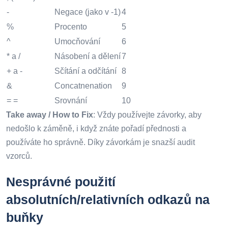
-
Negace (jako v -1)
4
%
Procento
5
^
Umocňování
6
* a /
Násobení a dělení
7
+ a -
Sčítání a odčítání
8
&
Concatnenation
9
= =
Srovnání
10
Take away / How to Fix
: Vždy používejte závorky, aby
nedošlo k záměně, i když znáte pořadí přednosti a
používáte ho správně. Díky závorkám je snazší audit
vzorců.
Nesprávné použití
absolutních/relativních odkazů na
buňky