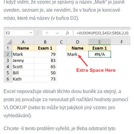
I když vidím, že vzorec je správný a název „Mark“ je jasně
uveden, seznam je, ale nevidím, že v buňce je koncové
místo, které má název (v buňce D2).
Excel nepovažuje obsah těchto dvou buněk za stejný, a
proto jej považuje za nesoulad při načítání hodnoty pomocí
VLOOKUP (nebo to může být jakýkoli jiný vzorec pro
vyhledávání).
Chcete -li tento problém vyřešit, je třeba odstranit tyto