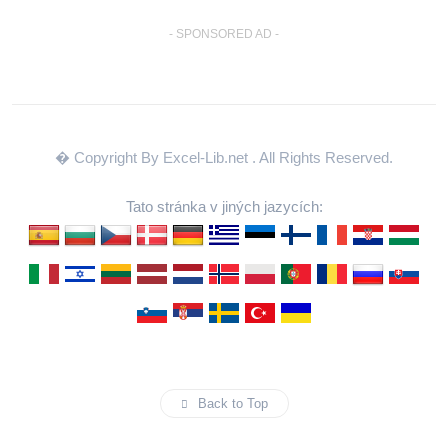
- SPONSORED AD -
� Copyright By Excel-Lib.net
. All Rights Reserved.
Tato stránka v jiných jazycích:
Back to Top