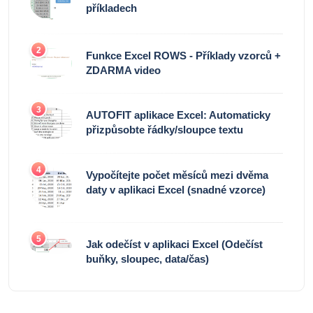
příkladech
2
Funkce Excel ROWS - Příklady vzorců +
ZDARMA video
3
AUTOFIT aplikace Excel: Automaticky
přizpůsobte řádky/sloupce textu
4
Vypočítejte počet měsíců mezi dvěma
daty v aplikaci Excel (snadné vzorce)
5
Jak odečíst v aplikaci Excel (Odečíst
buňky, sloupec, data/čas)