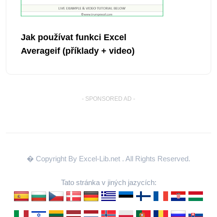
Jak používat funkci Excel
Averageif (příklady + video)
- SPONSORED AD -
� Copyright By Excel-Lib.net
. All Rights Reserved.
Tato stránka v jiných jazycích: