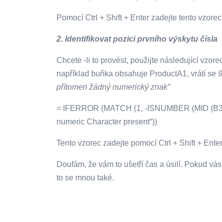
Pomocí Ctrl + Shift + Enter zadejte tento vzorec
2. Identifikovat pozici prvního výskytu čísla
Chcete -li to provést, použijte následující vzore
například buňka obsahuje ProductA1, vrátí se
přítomen žádný numerický znak”
= IFERROR (MATCH (1, -ISNUMBER (MID (B3, R
numeric Character present“))
Tento vzorec zadejte pomocí Ctrl + Shift + Ente
Doufám, že vám to ušetří čas a úsilí. Pokud vás
to se mnou také.