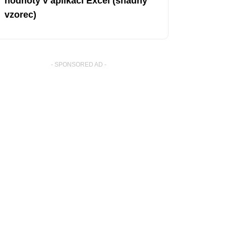
hodnoty v aplikaci Excel (snadný
vzorec)
- SPONSORED AD -