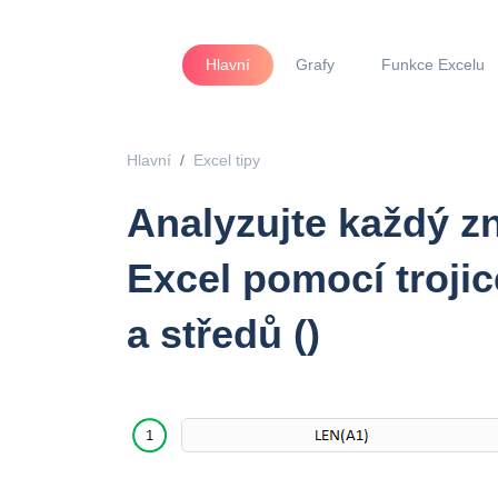
Hlavní
Grafy
Funkce Excelu
Hlavní
Excel tipy
Analyzujte každý zn
Excel pomocí trojic
a středů ()