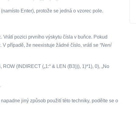
 (namísto Enter), protože se jedná o vzorec pole.
c. Vrátí pozici prvního výskytu čísla v buňce. Pokud
9
. V případě, že neexistuje žádné číslo, vrátí se
“Není
OW (INDIRECT („1:“ & LEN (B3))), 1)*1), 0), „No
r
 napadne jiný způsob použití této techniky, podělte se o