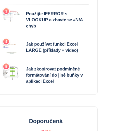
3
Použijte IFERROR s
VLOOKUP a zbavte se #N/A
chyb
4
Jak používat funkci Excel
LARGE (příklady + video)
5
Jak zkopírovat podmíněné
formátování do jiné buňky v
aplikaci Excel
Doporučená