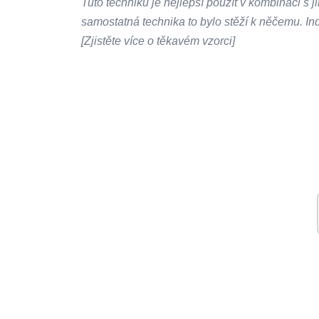
Tuto techniku ​​je nejlepší použít v kombinaci s 
samostatná technika to bylo stěží k něčemu. Indi
[Zjistěte více o těkavém vzorci]