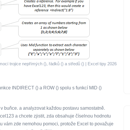
cí trojice nepřímých (), řádků () a středů () | Excel tipy 2026
unkce INDIRECT () a ROW () spolu s funkcí MID ()
 v buňce. a analyzovat každou postavu samostatně.
el123 a chcete zjistit, zda obsahuje číselnou hodnotu
lu vám zde nemohou pomoci, protože Excel to považuje