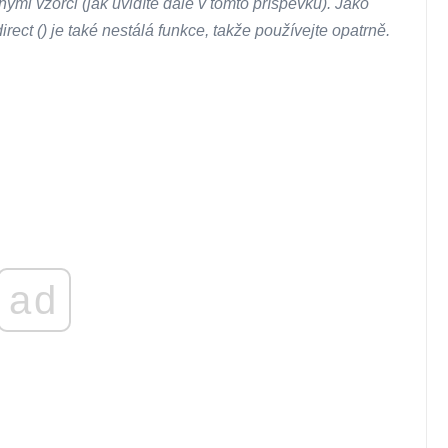
jinými vzorci (jak uvidíte dále v tomto příspěvku). Jako
rect () je také nestálá funkce, takže používejte opatrně.
ad