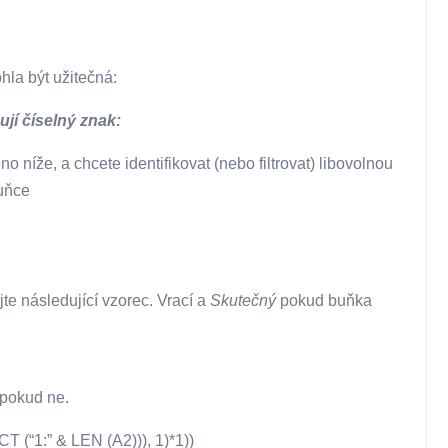
hla být užitečná:
ují číselný znak:
níže, a chcete identifikovat (nebo filtrovat) libovolnou
buňce
ijte následující vzorec. Vrací a
Skutečný
pokud buňka
pokud ne.
“1:” & LEN (A2))), 1)*1))