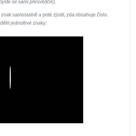
byste se sami přesvědčili).
znak samostatně a poté zjistit, zda obsahuje číslo.
ělit jednotlivé znaky:
Play