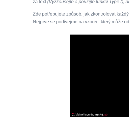
za text
(Vyzkoušejte a použijte funkci Type (), a
Zde potřebujete způsob, jak zkontrolovat každý 
Nejprve se podívejme na vzorec, který může odd