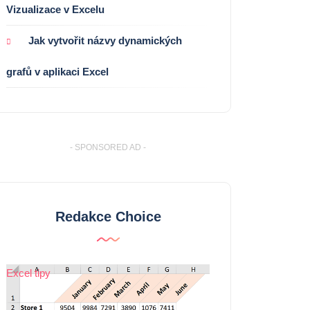
Vizualizace v Excelu
Jak vytvořit názvy dynamických
grafů v aplikaci Excel
- SPONSORED AD -
Redakce Choice
Excel tipy