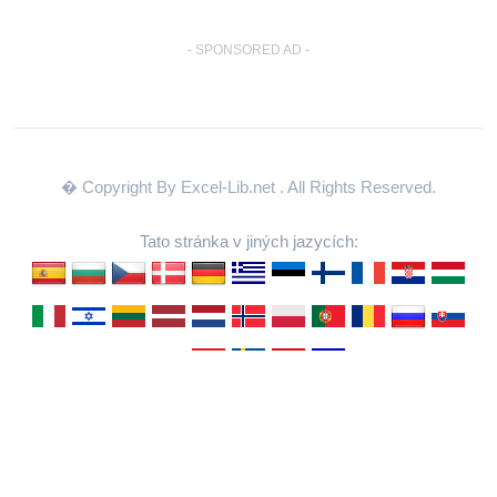
- SPONSORED AD -
� Copyright By Excel-Lib.net
. All Rights Reserved.
Tato stránka v jiných jazycích:
Back to Top