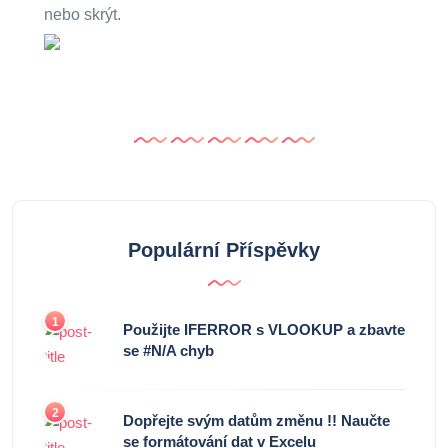
nebo skrýt.
Populární Příspěvky
1
Použijte IFERROR s VLOOKUP a zbavte
se #N/A chyb
2
Dopřejte svým datům změnu !! Naučte
se formátování dat v Excelu