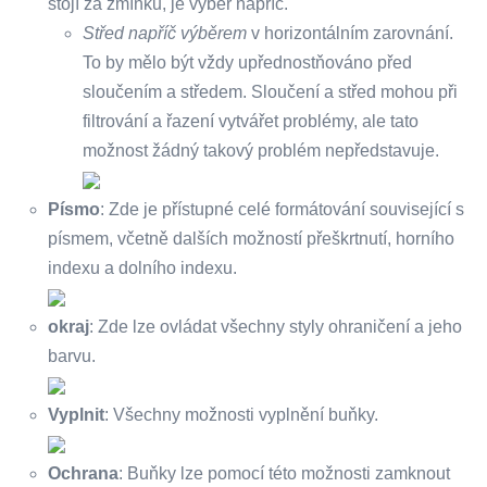
stojí za zmínku, je výběr napříč.
Střed napříč výběrem
v horizontálním zarovnání.
To by mělo být vždy upřednostňováno před
sloučením a středem. Sloučení a střed mohou při
filtrování a řazení vytvářet problémy, ale tato
možnost žádný takový problém nepředstavuje.
Písmo
: Zde je přístupné celé formátování související s
písmem, včetně dalších možností přeškrtnutí, horního
indexu a dolního indexu.
okraj
: Zde lze ovládat všechny styly ohraničení a jeho
barvu.
Vyplnit
: Všechny možnosti vyplnění buňky.
Ochrana
: Buňky lze pomocí této možnosti zamknout