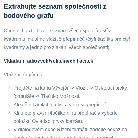
Extrahujte seznam společností z
bodového grafu
Chcete -li extrahovat seznam všech společností z
kvadrantu, musíme vložit 5 přepínačů (čtyři tlačítka pro čtyři
kvadranty a jedno pro získání všech společností)
Vkládání rádiových/volitelných tlačítek
Vložení přepínače:
Přejděte na kartu Vývojář -> Vložit -> Ovládací prvky
formuláře -> Tlačítko Možnosti.
Klikněte kamkoli na list a vloží se přepínač.
Klikněte pravým tlačítkem na přepínač a vyberte
položku Ovládací prvky formátu.
V dialogovém okně Řízení formátu zadejte odkaz na
buňku (v tomto řídicím panelu jsem jej propojil s