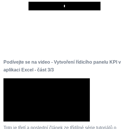
Play
Podívejte se na video - Vytvoření řídicího panelu KPI v
aplikaci Excel - část 3/3
Toto je třetí a poslední článek ze třídílné série tutoriálů o