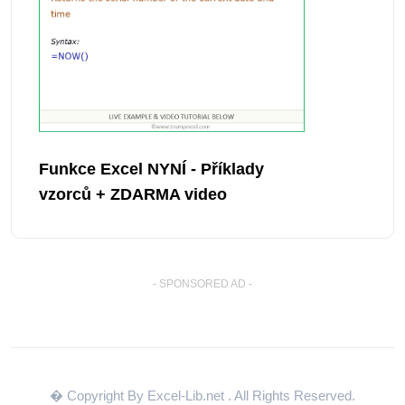
Funkce Excel NYNÍ - Příklady
vzorců + ZDARMA video
- SPONSORED AD -
� Copyright By Excel-Lib.net
. All Rights Reserved.