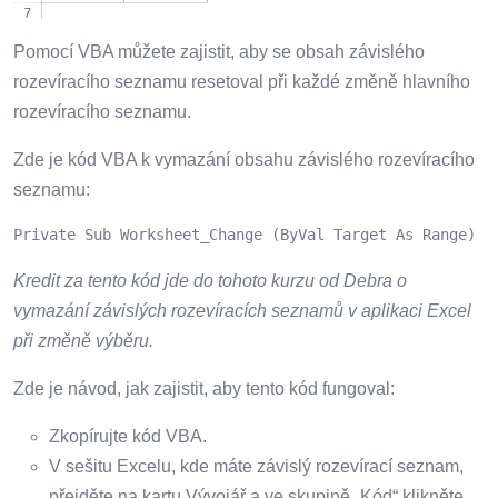
Pomocí VBA můžete zajistit, aby se obsah závislého
rozevíracího seznamu resetoval při každé změně hlavního
rozevíracího seznamu.
Zde je kód VBA k vymazání obsahu závislého rozevíracího
seznamu:
Private Sub Worksheet_Change (ByVal Target As Range) O
Kredit za tento kód jde do tohoto kurzu od Debra o
vymazání závislých rozevíracích seznamů v aplikaci Excel
při změně výběru.
Zde je návod, jak zajistit, aby tento kód fungoval:
Zkopírujte kód VBA.
V sešitu Excelu, kde máte závislý rozevírací seznam,
přejděte na kartu Vývojář a ve skupině „Kód“ klikněte