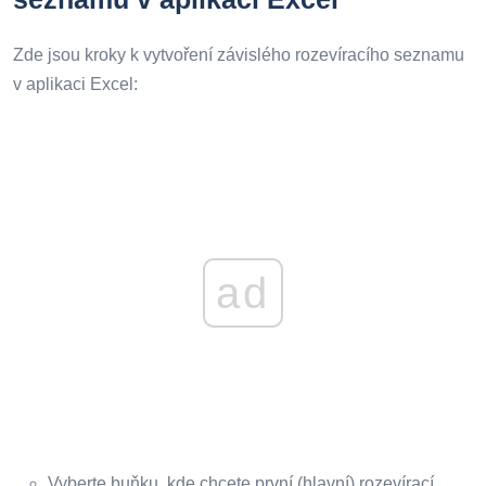
Zde jsou kroky k vytvoření závislého rozevíracího seznamu
v aplikaci Excel:
ad
Vyberte buňku, kde chcete první (hlavní) rozevírací