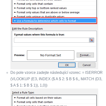
Do pole vzorce zadejte následující vzorec: = ISERROR
(VLOOKUP (E3, INDEX ($ A $ 2: $ B $ 6,, MATCH (D3,
$ A $ 1: $ B $ 1)), 1,0))