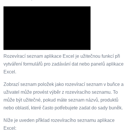
Rozevírací seznam aplikace Excel je užitečnou funkcí při
vytváření formulářů pro zadávání dat nebo panelů aplikace
Excel.
Zobrazí seznam položek jako rozevírací seznam v buňce a
uživatel může provést výběr z rozevíracího seznamu. To
může být užitečné, pokud máte seznam názvů, produktů
nebo oblastí, které často potřebujete zadat do sady buněk.
Níže je uveden příklad rozevíracího seznamu aplikace
Excel: