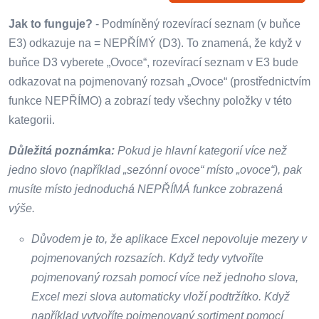
Jak to funguje?
- Podmíněný rozevírací seznam (v buňce
E3) odkazuje na = NEPŘÍMÝ (D3). To znamená, že když v
buňce D3 vyberete „Ovoce“, rozevírací seznam v E3 bude
odkazovat na pojmenovaný rozsah „Ovoce“ (prostřednictvím
funkce NEPŘÍMO) a zobrazí tedy všechny položky v této
kategorii.
Důležitá poznámka:
Pokud je hlavní kategorií více než
jedno slovo (například „sezónní ovoce“ místo „ovoce“), pak
musíte místo jednoduchá NEPŘÍMÁ funkce zobrazená
výše.
Důvodem je to, že aplikace Excel nepovoluje mezery v
pojmenovaných rozsazích. Když tedy vytvoříte
pojmenovaný rozsah pomocí více než jednoho slova,
Excel mezi slova automaticky vloží podtržítko. Když
například vytvoříte pojmenovaný sortiment pomocí